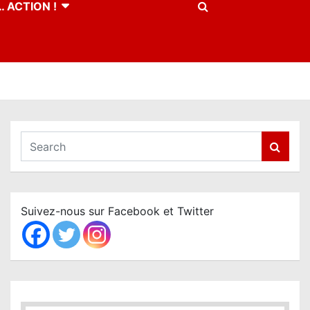
 ACTION !
S
e
a
r
c
Suivez-nous sur Facebook et Twitter
h