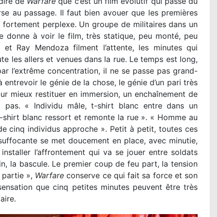
 dire de
Warfare
que c’est un film évolutif qui passe du
rse au passage. Il faut bien avouer que les premières
r fortement perplexe. Un groupe de militaires dans un
 donne à voir le film, très statique, peu monté, peu
d et Ray Mendoza filment l’attente, les minutes qui
ute les allers et venues dans la rue. Le temps est long,
é par l’extrême concentration, il ne se passe pas grand-
ntrevoir le génie de la chose, le génie d’un pari très
our mieux restituer en immersion, un enchaînement de
pas. « Individu mâle, t-shirt blanc entre dans un
T-shirt blanc ressort et remonte la rue ». « Homme au
 cinq individus approche ». Petit à petit, toutes ces
n suffocante se met doucement en place, avec minutie,
nstaller l’affrontement qui va se jouer entre soldats
n, la bascule. Le premier coup de feu part, la tension
 partie »,
Warfare
conserve ce qui fait sa force et son
ensation que cinq petites minutes peuvent être très
aire.