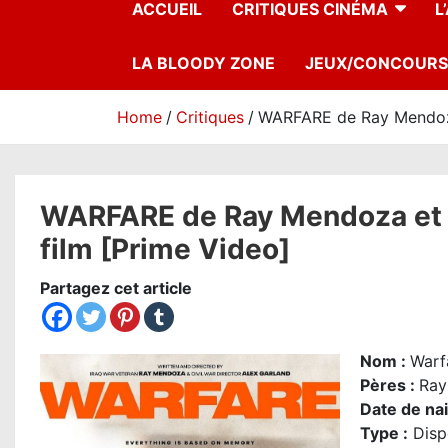
ACCUEIL
CRITIQUES CINÉMA
L
LA BLOODY ZONE
JEUX/CONCOURS
Home
Critiques
WARFARE de Ray Mendoza e
WARFARE de Ray Mendoza et Al
film [Prime Video]
Partagez cet article
Nom
:
Warf
Pères :
Ray
Date de na
Type :
Disp