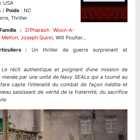
:
USA
 /
Poids
: NC
re, Thriller
Famille :
D’Pharaoh Woon-A-
 Melton
,
Joseph Quinn
, Will Poulter…
ticuliers :
Un thriller de guerre surprenant et
Le récit authentique et poignant d’une mission de
e menée par une unité de Navy SEALs qui a tourné au
are capte l’intensité du combat de façon inédite et
leau saisissant de vérité de la fraternité, du sacrifice
vie.