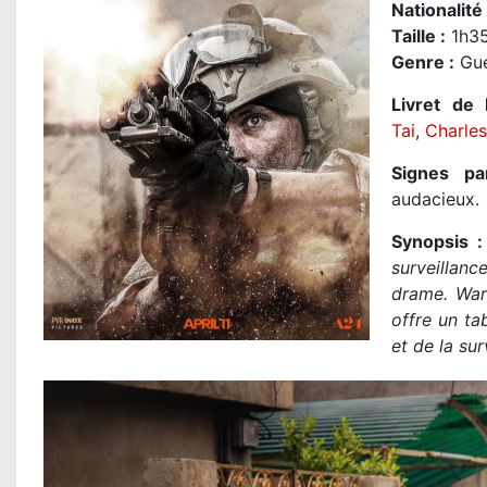
Nationalité
Taille
:
1h35
Genre
:
Guer
Livret de 
Tai
,
Charles
Signes par
audacieux.
Synopsis :
surveillanc
drame. Warf
offre un tab
et de la sur