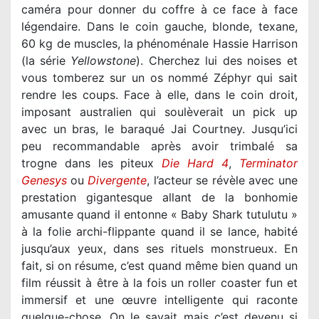
caméra pour donner du coffre à ce face à face
légendaire. Dans le coin gauche, blonde, texane,
60 kg de muscles, la phénoménale Hassie Harrison
(la série
Yellowstone
). Cherchez lui des noises et
vous tomberez sur un os nommé Zéphyr qui sait
rendre les coups. Face à elle, dans le coin droit,
imposant australien qui soulèverait un pick up
avec un bras, le baraqué Jai Courtney. Jusqu’ici
peu recommandable après avoir trimbalé sa
trogne dans les piteux
Die Hard 4
,
Terminator
Genesys
ou
Divergente
, l’acteur se révèle avec une
prestation gigantesque allant de la bonhomie
amusante quand il entonne « Baby Shark tutulutu »
à la folie archi-flippante quand il se lance, habité
jusqu’aux yeux, dans ses rituels monstrueux. En
fait, si on résume, c’est quand même bien quand un
film réussit à être à la fois un roller coaster fun et
immersif et une œuvre intelligente qui raconte
quelque-chose. On le savait mais c’est devenu si