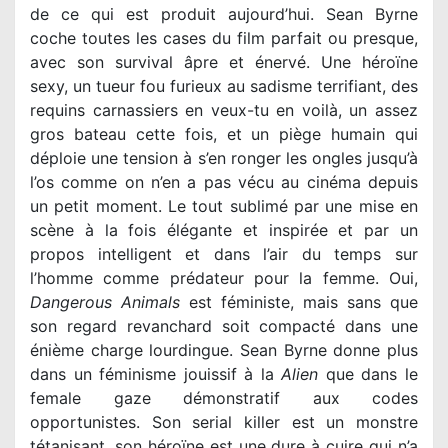
de ce qui est produit aujourd’hui. Sean Byrne
coche toutes les cases du film parfait ou presque,
avec son survival âpre et énervé. Une héroïne
sexy, un tueur fou furieux au sadisme terrifiant, des
requins carnassiers en veux-tu en voilà, un assez
gros bateau cette fois, et un piège humain qui
déploie une tension à s’en ronger les ongles jusqu’à
l’os comme on n’en a pas vécu au cinéma depuis
un petit moment. Le tout sublimé par une mise en
scène à la fois élégante et inspirée et par un
propos intelligent et dans l’air du temps sur
l’homme comme prédateur pour la femme. Oui,
Dangerous Animals
est féministe, mais sans que
son regard revanchard soit compacté dans une
énième charge lourdingue. Sean Byrne donne plus
dans un féminisme jouissif à la
Alien
que dans le
female gaze démonstratif aux codes
opportunistes. Son serial killer est un monstre
tétanisant, son héroïne est une dure à cuire qui n’a