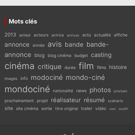
Mots clés
2013
actu
acteurs
actualité
affiche
acteur
actrice
actrices
avis
bande-
annonce
bande
année
annonce
casting
blog
blog cinéma
budget
cinéma
film
critique
histoire
films
durée
modociné
mondo-ciné
info
images
mondociné
photos
news
nationalité
prochain
réalisateur
résumé
prochainement
projet
scénario
site
vidéo
site cinéma
sortie
titre original
trailer
vostfr
vost