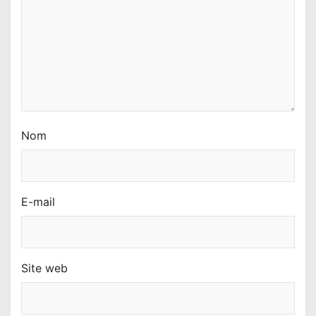
t
i
c
l
e
Nom
E-mail
Site web