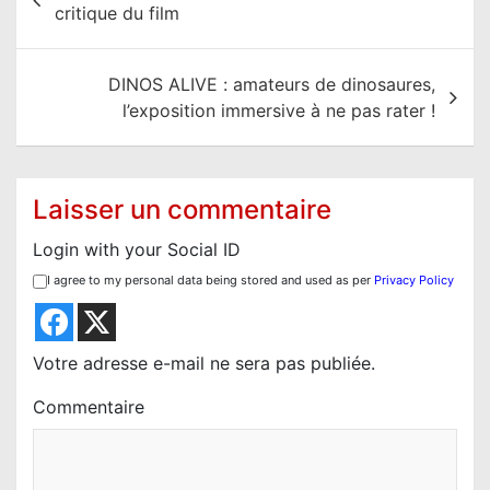
a
critique du film
v
i
DINOS ALIVE : amateurs de dinosaures,
g
l’exposition immersive à ne pas rater !
a
t
i
Laisser un commentaire
o
Login with your Social ID
n
I agree to my personal data being stored and used as per
Privacy Policy
d
e
l
Votre adresse e-mail ne sera pas publiée.
’
Commentaire
a
r