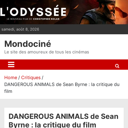
S
k
i
p
samedi, août 8, 2026
t
o
Mondociné
c
o
Le site des amoureux de tous les cinémas
n
t
e
Home
Critiques
n
DANGEROUS ANIMALS de Sean Byrne : la critique du
t
film
DANGEROUS ANIMALS de Sean
Byrne : la critique du film